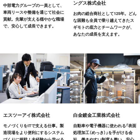
ングス株式会社
中部電力グループの一員として、
車両リースや整備を通じて社会に
お肉の総合商社として125年。どん
貢献。先輩が支える穏やかな職場
な困難も全員で乗り越えてきたス
で、安心して成長できます。
ギモトの底力とチームワークが、
あなたの成長を支えます。
エスツーアイ株式会社
白金鍍金工業株式会社
モノづくりをITで支える仕事。製
自動車や電子機器に使われる「表面
造現場をより便利にするシステム
処理加工（めっき）」を手がける会
づくりに挑戦！未経験から学べる
社。働きやすい制度も整い、安心