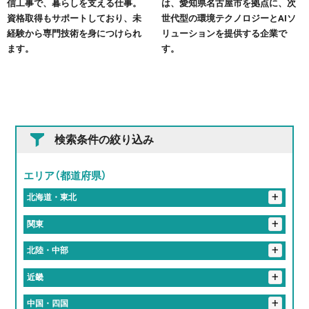
信工事で、暮らしを支える仕事。
は、愛知県名古屋市を拠点に、次
資格取得もサポートしており、未
世代型の環境テクノロジーとAIソ
経験から専門技術を身につけられ
リューションを提供する企業で
ます。
す。
検索条件の絞り込み
エリア（都道府県）
+
北海道・東北
+
岩手県
+
関東
花巻市
+
埼玉県
+
北陸・中部
入間郡
さいたま市
春日部市
+
東京都
+
岐阜県
+
近畿
港区
新宿区
北区
品川区
千代田区
+
神奈川県
恵那市
岐阜市
大垣市
加茂郡
関市
+
静岡県
+
京都府
+
中国・四国