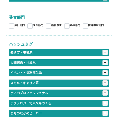
伊勢原市
川崎市
横浜市
袋井市
+
愛知県
多治見市
各務原市
海津市
京都市
+
大阪府
+
岡山県
蒲郡市
江南市
東海市
尾張旭市
あま市
+
三重県
大阪市
+
奈良県
岡山市
受賞部門
桑名郡
亀山市
津市
いなべ市
桑名市
愛知郡
長久手市
西春日井郡
春日井市
豊川市
大和高田市
休日部門
成長部門
福利厚生
給与部門
職場環境部門
四日市市
大府市
知多郡
岩倉市
稲沢市
一宮市
豊橋市
豊明市
北名古屋市
岡崎市
小牧市
ハッシュタグ
+
海部郡
豊田市
名古屋市
働き方・環境系
#働くって、楽しい
#有給取りやすすぎて旅行好き多すぎ
+
人間関係・社風系
#推しのライブは有給でフル参戦
#仕事中に犬とたわむれる
#ツンデレな先輩が実は神対応
#食のプロ集団に囲まれて
+
イベント・福利厚生系
#フレックスタイムってやつ
#有給消化率100パー会社
#「無理しないで」が口ぐせの職場
#入社初日にあだ名つけられるやつ
#福利厚生で人生変わるってマジ？
#福利厚生がギフトセット並み
+
スキル・キャリア系
#地元愛でできてる会社
#休み多すぎて多趣味のやつ多すぎ
#話しかけやすさSSランク
#おばあちゃん並みに話聞いてくれる上司
#誕生日休暇がある
#年1回は全社員で旅行する会社
#匠の技を継ぐ高校生
#研修が優しすぎて泣ける
+
ケアのプロフェッショナル
#定時ダッシュの達人たち
#残業しない主義の会社
#一緒に笑える仲間がいる職場
#上司がまじで推せる
#失敗しても笑ってくれる職場
#学歴より笑顔が武器になる職場
#残業すると逆に心配される
#人生経験の濃さに毎日感動してる
#優しさしか勝たん職場
+
テクノロジーで未来をつくる
#先輩が優しすぎて泣いた
#友達より職場の人の方が好きかも
#知らぬ間にスキル上がってて怖い
#ケアする側も癒されてる
#「ありがとう」の威力えぐい
#最新トレンドに常に触れてる感
#毎日笑ってる会社です
#相談すると秒で解決してくれる
+
まちのなかのヒーロー
#気づいたら新人じゃなくなってた現象
#人生の先輩と毎日おしゃべりできる職場
#誰かの心に寄り添うプロ