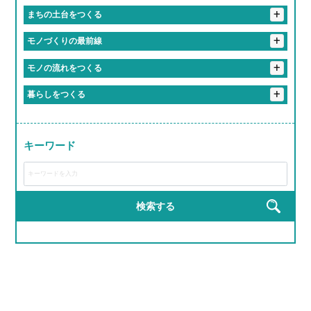
#社内の空気が居心地よすぎ問題
#職場というより実家
#地元のお祭りにも関わっててちょっと誇らしい
+
まちの土台をつくる
#成長速度がドラゴンボール並み
#1年目からヒーローになれる
#休みちゃんとあるって最高かよ
#やる気出したらすぐ結果出る職場
#先輩が教えるのうますぎ
#橋も道路も俺たちが作ってます
+
モノづくりの最前線
#まじめだけど、実は人間味あふれてる
#学歴よりやる気が採用基準
#成長しすぎて昔の自分にドヤ顔できる
#重機が操縦できるってちょっとヒーロー
＃自分の作った商品が世界で食べられている説
+
モノの流れをつくる
#まじめな人が意外と面白い職場
#社会の裏側を知れて視野が広がる
#成長スピードが音速
#成長チャンスしかない
#インフラ守ってるの俺ら！
#チームワークのレベルが部活超え
#ちょっとしたミスもチームでカバー
#お届け完了でテンション爆上げ
#トラックが自分の城
+
暮らしをつくる
#安定感が実家超え
#教育丁寧すぎて新人のレベル高すぎ
#新人でも企画通る
#地図に残る仕事ってやつ
#ものづくりが趣味から仕事になった感覚
#リフト運転スキルで生活支える裏ヒーロー
#現場のチームワークが熱い
#ヘルメット姿ちょっとかっこいい説
#研修がRPGみたいで飽きない
#若手が活躍しすぎてる会社
#モノづくりって無限に楽しい説
#届けた瞬間の「ありがとう」がエモすぎ
#完成した時の達成感が異常
キーワード
#ライン作業がリズムゲーみたいになる瞬間
#運転スキルで生活を支える裏ヒーロー
#工具の名前覚えるのが楽しくなってきた
#作業着が私服より似合ってる説
#匠の道、ここから始まる
#建てた建物にドヤ顔しちゃうやつ
#完成品見るとちょっと感動するやつ
#現場がでっかいプラモデル感ある
#自分の仕事が形に残る
検索する
#完成品見るとテンション上がる
#手を動かす快感、クセになる
#高所作業だけどテンションも高い
#機械の音がBGM
#自分の作った製品が世界で使われてる説
#自分の作った部品が世界で使われてる説