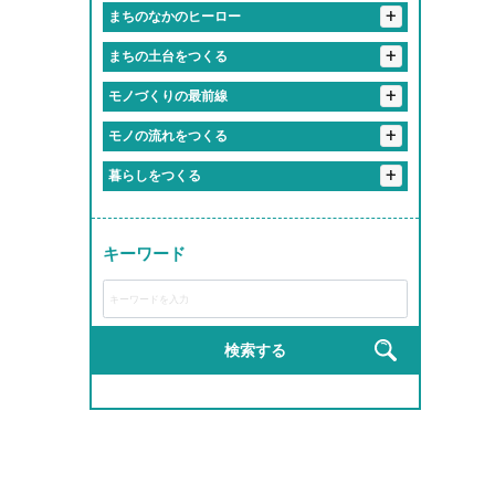
#優しさしか勝たん職場
#おばあちゃん並みに話聞いてくれる上司
+
#最新トレンドに常に触れてる感
まちのなかのヒーロー
#知らぬ間にスキル上がってて怖い
#休み多すぎて多趣味のやつ多すぎ
#ケアする側も癒されてる
#一緒に笑える仲間がいる職場
+
#地元のお祭りにも関わっててちょっと誇らしい
まちの土台をつくる
#気づいたら新人じゃなくなってた現象
#定時ダッシュの達人たち
#「ありがとう」の威力えぐい
#上司がまじで推せる
#先輩が優しすぎて泣いた
#休みちゃんとあるって最高かよ
#成長速度がドラゴンボール並み
+
#残業しない主義の会社
#橋も道路も俺たちが作ってます
モノづくりの最前線
#人生の先輩と毎日おしゃべりできる職場
#友達より職場の人の方が好きかも
#まじめだけど、実は人間味あふれてる
#1年目からヒーローになれる
#残業すると逆に心配される
#重機が操縦できるってちょっとヒーロー
#誰かの心に寄り添うプロ
+
＃自分の作った商品が世界で食べられている説
#毎日笑ってる会社です
モノの流れをつくる
#まじめな人が意外と面白い職場
#やる気出したらすぐ結果出る職場
#インフラ守ってるの俺ら！
#ちょっとしたミスもチームでカバー
#相談すると秒で解決してくれる
+
#お届け完了でテンション爆上げ
暮らしをつくる
#社会の裏側を知れて視野が広がる
#先輩が教えるのうますぎ
#チームワークのレベルが部活超え
#ものづくりが趣味から仕事になった感覚
#社内の空気が居心地よすぎ問題
#トラックが自分の城
#安定感が実家超え
#学歴よりやる気が採用基準
#現場のチームワークが熱い
#地図に残る仕事ってやつ
#モノづくりって無限に楽しい説
#職場というより実家
#リフト運転スキルで生活支える裏ヒーロー
#成長しすぎて昔の自分にドヤ顔できる
#ヘルメット姿ちょっとかっこいい説
キーワード
#ライン作業がリズムゲーみたいになる瞬間
#届けた瞬間の「ありがとう」がエモすぎ
#成長スピードが音速
#完成した時の達成感が異常
#成長チャンスしかない
#作業着が私服より似合ってる説
#運転スキルで生活を支える裏ヒーロー
#教育丁寧すぎて新人のレベル高すぎ
#工具の名前覚えるのが楽しくなってきた
#匠の道、ここから始まる
#新人でも企画通る
#建てた建物にドヤ顔しちゃうやつ
#完成品見るとちょっと感動するやつ
検索する
#研修がRPGみたいで飽きない
#現場がでっかいプラモデル感ある
#完成品見るとテンション上がる
#若手が活躍しすぎてる会社
#自分の仕事が形に残る
#手を動かす快感、クセになる
#高所作業だけどテンションも高い
#機械の音がBGM
#自分の作った製品が世界で使われてる説