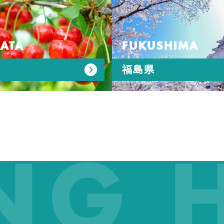
ATA
FUKUSHIMA
福島県
G HA