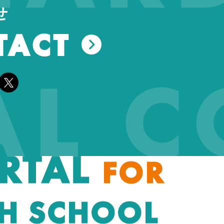
せ
TACT
AL 
RTAL
FOR
H SCHOOL