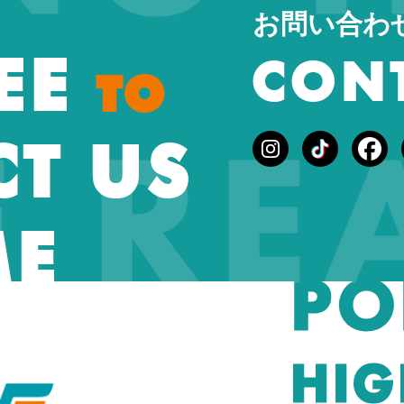
お問い合わ
REE
CON
TO
E RE
T US
ME
PO
HIG