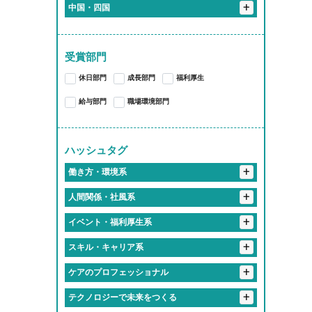
+
+
静岡県
恵那市
岐阜市
大垣市
加茂郡
+
+
京都府
中国・四国
伊勢原市
川崎市
横浜市
千代田区
+
愛知県
袋井市
関市
多治見市
各務原市
海津市
+
大阪府
京都市
+
岡山県
+
三重県
蒲郡市
江南市
東海市
尾張旭市
+
奈良県
大阪市
岡山市
受賞部門
桑名郡
亀山市
津市
いなべ市
あま市
愛知郡
長久手市
大和高田市
休日部門
成長部門
福利厚生
桑名市
四日市市
西春日井郡
春日井市
豊川市
給与部門
職場環境部門
大府市
知多郡
岩倉市
稲沢市
一宮市
豊橋市
豊明市
ハッシュタグ
北名古屋市
岡崎市
小牧市
+
働き方・環境系
海部郡
豊田市
名古屋市
+
#働くって、楽しい
人間関係・社風系
#有給取りやすすぎて旅行好き多すぎ
+
#ツンデレな先輩が実は神対応
イベント・福利厚生系
#推しのライブは有給でフル参戦
#食のプロ集団に囲まれて
+
#福利厚生で人生変わるってマジ？
スキル・キャリア系
#仕事中に犬とたわむれる
#「無理しないで」が口ぐせの職場
#福利厚生がギフトセット並み
+
#匠の技を継ぐ高校生
#研修が優しすぎて泣ける
ケアのプロフェッショナル
#フレックスタイムってやつ
#入社初日にあだ名つけられるやつ
#誕生日休暇がある
#失敗しても笑ってくれる職場
#有給消化率100パー会社
+
#人生経験の濃さに毎日感動してる
テクノロジーで未来をつくる
#話しかけやすさSSランク
#年1回は全社員で旅行する会社
#学歴より笑顔が武器になる職場
#地元愛でできてる会社