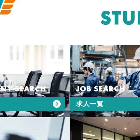
STU
NY SEARCH
JOB SEARCH
求人一覧