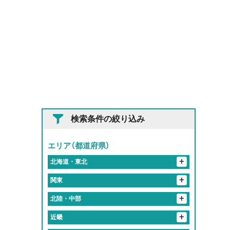
検索条件の絞り込み
エリア（都道府県）
+
北海道・東北
+
+
岩手県
関東
花巻市
+
+
埼玉県
北陸・中部
+
東京都
入間郡
さいたま市
春日部市
+
+
岐阜県
近畿
神奈川県
港区
新宿区
北区
品川区