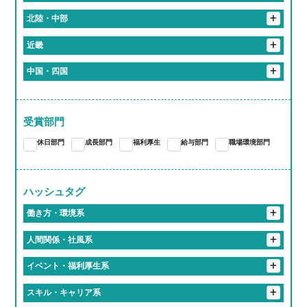
花巻市
+
埼玉県
+
北陸・中部
入間郡
さいたま市
春日部市
+
東京都
+
岐阜県
+
近畿
港区
新宿区
北区
品川区
千代田区
+
神奈川県
恵那市
岐阜市
大垣市
加茂郡
関市
+
静岡県
+
京都府
+
中国・四国
伊勢原市
川崎市
横浜市
袋井市
+
愛知県
多治見市
各務原市
海津市
京都市
+
大阪府
+
岡山県
蒲郡市
江南市
東海市
尾張旭市
あま市
+
三重県
大阪市
+
奈良県
岡山市
受賞部門
桑名郡
亀山市
津市
いなべ市
桑名市
愛知郡
長久手市
西春日井郡
春日井市
豊川市
大和高田市
休日部門
成長部門
福利厚生
給与部門
職場環境部門
四日市市
大府市
知多郡
岩倉市
稲沢市
一宮市
豊橋市
豊明市
北名古屋市
岡崎市
小牧市
ハッシュタグ
+
海部郡
豊田市
名古屋市
働き方・環境系
#働くって、楽しい
#有給取りやすすぎて旅行好き多すぎ
+
人間関係・社風系
#推しのライブは有給でフル参戦
#仕事中に犬とたわむれる
#ツンデレな先輩が実は神対応
#食のプロ集団に囲まれて
+
イベント・福利厚生系
#フレックスタイムってやつ
#有給消化率100パー会社
#「無理しないで」が口ぐせの職場
#入社初日にあだ名つけられるやつ
#福利厚生で人生変わるってマジ？
#福利厚生がギフトセット並み
+
スキル・キャリア系
#地元愛でできてる会社
#休み多すぎて多趣味のやつ多すぎ
#話しかけやすさSSランク
#おばあちゃん並みに話聞いてくれる上司