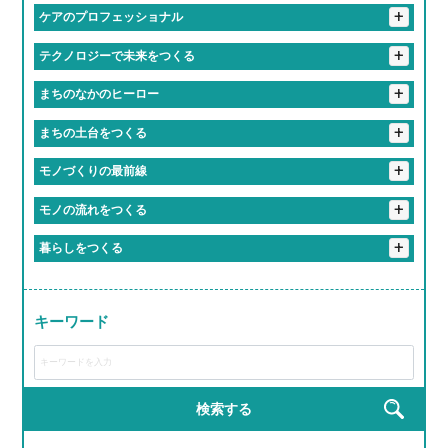
#誕生日休暇がある
#年1回は全社員で旅行する会社
#匠の技を継ぐ高校生
#研修が優しすぎて泣ける
+
ケアのプロフェッショナル
#定時ダッシュの達人たち
#残業しない主義の会社
#一緒に笑える仲間がいる職場
#上司がまじで推せる
#失敗しても笑ってくれる職場
#学歴より笑顔が武器になる職場
#残業すると逆に心配される
#人生経験の濃さに毎日感動してる
#優しさしか勝たん職場
+
テクノロジーで未来をつくる
#先輩が優しすぎて泣いた
#友達より職場の人の方が好きかも
#知らぬ間にスキル上がってて怖い
#ケアする側も癒されてる
#「ありがとう」の威力えぐい
#最新トレンドに常に触れてる感
#毎日笑ってる会社です
#相談すると秒で解決してくれる
+
まちのなかのヒーロー
#気づいたら新人じゃなくなってた現象
#人生の先輩と毎日おしゃべりできる職場
#誰かの心に寄り添うプロ
#社内の空気が居心地よすぎ問題
#職場というより実家
#地元のお祭りにも関わっててちょっと誇らしい
+
まちの土台をつくる
#成長速度がドラゴンボール並み
#1年目からヒーローになれる
#休みちゃんとあるって最高かよ
#やる気出したらすぐ結果出る職場
#先輩が教えるのうますぎ
#橋も道路も俺たちが作ってます
+
モノづくりの最前線
#まじめだけど、実は人間味あふれてる
#学歴よりやる気が採用基準
#成長しすぎて昔の自分にドヤ顔できる
#重機が操縦できるってちょっとヒーロー
＃自分の作った商品が世界で食べられている説
+
モノの流れをつくる
#まじめな人が意外と面白い職場
#社会の裏側を知れて視野が広がる
#成長スピードが音速
#成長チャンスしかない
#インフラ守ってるの俺ら！
#チームワークのレベルが部活超え
#ちょっとしたミスもチームでカバー
#お届け完了でテンション爆上げ
#トラックが自分の城
+
暮らしをつくる
#安定感が実家超え
#教育丁寧すぎて新人のレベル高すぎ
#新人でも企画通る
#地図に残る仕事ってやつ
#ものづくりが趣味から仕事になった感覚
#リフト運転スキルで生活支える裏ヒーロー
#現場のチームワークが熱い
#ヘルメット姿ちょっとかっこいい説
#研修がRPGみたいで飽きない
#若手が活躍しすぎてる会社
#モノづくりって無限に楽しい説
#届けた瞬間の「ありがとう」がエモすぎ
#完成した時の達成感が異常
キーワード
#ライン作業がリズムゲーみたいになる瞬間
#運転スキルで生活を支える裏ヒーロー
#工具の名前覚えるのが楽しくなってきた
#作業着が私服より似合ってる説
#匠の道、ここから始まる
#建てた建物にドヤ顔しちゃうやつ
#完成品見るとちょっと感動するやつ
#現場がでっかいプラモデル感ある
#自分の仕事が形に残る
検索する
#完成品見るとテンション上がる
#手を動かす快感、クセになる
#高所作業だけどテンションも高い
#機械の音がBGM
#自分の作った製品が世界で使われてる説