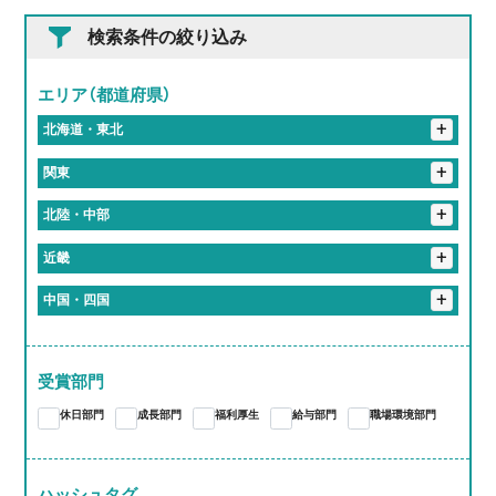
検索条件の絞り込み
エリア（都道府県）
+
北海道・東北
+
岩手県
+
関東
花巻市
+
埼玉県
+
北陸・中部
入間郡
さいたま市
春日部市
+
東京都
+
岐阜県
+
近畿
港区
新宿区
北区
品川区
千代田区
+
神奈川県
恵那市
岐阜市
大垣市
加茂郡
関市
+
静岡県
+
京都府
+
中国・四国
伊勢原市
川崎市
横浜市
袋井市
+
愛知県
多治見市
各務原市
海津市
京都市
+
大阪府
+
岡山県
蒲郡市
江南市
東海市
尾張旭市
あま市
+
三重県
大阪市
+
奈良県
岡山市
受賞部門
桑名郡
亀山市
津市
いなべ市
桑名市
愛知郡
長久手市
西春日井郡
春日井市
豊川市
大和高田市
休日部門
成長部門
福利厚生
給与部門
職場環境部門
四日市市
大府市
知多郡
岩倉市
稲沢市
一宮市
豊橋市
豊明市
北名古屋市
岡崎市
小牧市
ハッシュタグ