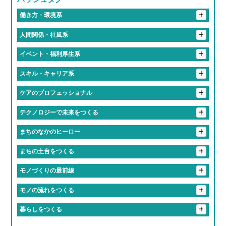
+
海部郡
豊田市
名古屋市
働き方・環境系
#働くって、楽しい
#有給取りやすすぎて旅行好き多すぎ
+
人間関係・社風系
#推しのライブは有給でフル参戦
#仕事中に犬とたわむれる
#ツンデレな先輩が実は神対応
#食のプロ集団に囲まれて
+
イベント・福利厚生系
#フレックスタイムってやつ
#有給消化率100パー会社
#「無理しないで」が口ぐせの職場
#入社初日にあだ名つけられるやつ
#福利厚生で人生変わるってマジ？
#福利厚生がギフトセット並み
+
スキル・キャリア系
#地元愛でできてる会社
#休み多すぎて多趣味のやつ多すぎ
#話しかけやすさSSランク
#おばあちゃん並みに話聞いてくれる上司
#誕生日休暇がある
#年1回は全社員で旅行する会社
#匠の技を継ぐ高校生
#研修が優しすぎて泣ける
+
ケアのプロフェッショナル
#定時ダッシュの達人たち
#残業しない主義の会社
#一緒に笑える仲間がいる職場
#上司がまじで推せる
#失敗しても笑ってくれる職場
#学歴より笑顔が武器になる職場
#残業すると逆に心配される
#人生経験の濃さに毎日感動してる
#優しさしか勝たん職場
+
テクノロジーで未来をつくる
#先輩が優しすぎて泣いた
#友達より職場の人の方が好きかも
#知らぬ間にスキル上がってて怖い
#ケアする側も癒されてる
#「ありがとう」の威力えぐい
#最新トレンドに常に触れてる感
#毎日笑ってる会社です
#相談すると秒で解決してくれる
+
まちのなかのヒーロー
#気づいたら新人じゃなくなってた現象
#人生の先輩と毎日おしゃべりできる職場
#誰かの心に寄り添うプロ
#社内の空気が居心地よすぎ問題
#職場というより実家
#地元のお祭りにも関わっててちょっと誇らしい
+
まちの土台をつくる
#成長速度がドラゴンボール並み
#1年目からヒーローになれる
#休みちゃんとあるって最高かよ
#やる気出したらすぐ結果出る職場
#先輩が教えるのうますぎ
#橋も道路も俺たちが作ってます
+
モノづくりの最前線
#まじめだけど、実は人間味あふれてる
#学歴よりやる気が採用基準
#成長しすぎて昔の自分にドヤ顔できる
#重機が操縦できるってちょっとヒーロー
＃自分の作った商品が世界で食べられている説
+
モノの流れをつくる
#まじめな人が意外と面白い職場
#社会の裏側を知れて視野が広がる
#成長スピードが音速
#成長チャンスしかない
#インフラ守ってるの俺ら！
#チームワークのレベルが部活超え
#ちょっとしたミスもチームでカバー
#お届け完了でテンション爆上げ
#トラックが自分の城
+
暮らしをつくる
#安定感が実家超え
#教育丁寧すぎて新人のレベル高すぎ
#新人でも企画通る
#地図に残る仕事ってやつ
#ものづくりが趣味から仕事になった感覚
#リフト運転スキルで生活支える裏ヒーロー
#現場のチームワークが熱い
#ヘルメット姿ちょっとかっこいい説