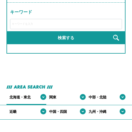
#研修がRPGみたいで飽きない
#若手が活躍しすぎてる会社
#モノづくりって無限に楽しい説
#届けた瞬間の「ありがとう」がエモすぎ
#完成した時の達成感が異常
キーワード
#ライン作業がリズムゲーみたいになる瞬間
#運転スキルで生活を支える裏ヒーロー
#工具の名前覚えるのが楽しくなってきた
#作業着が私服より似合ってる説
#匠の道、ここから始まる
#建てた建物にドヤ顔しちゃうやつ
#完成品見るとちょっと感動するやつ
#現場がでっかいプラモデル感ある
#自分の仕事が形に残る
検索する
#完成品見るとテンション上がる
#手を動かす快感、クセになる
#高所作業だけどテンションも高い
#機械の音がBGM
#自分の作った製品が世界で使われてる説
#自分の作った部品が世界で使われてる説
AREA SEARCH
北海道・東北
関東
中部・北陸
近畿
中国・四国
九州・沖縄