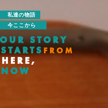
私
達
の
物
語
今
こ
こ
か
ら
OUR STORY
STARTS
FROM
HERE,
NOW