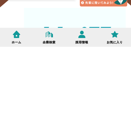
EAL
SCROLL
NEWS
ホーム
企業検索
採用情報
お気に入り
2027年度版「カケハシ」を発刊しました！
サイト公開のお知らせ
2025.03.12
COMPANY
企業を検索する