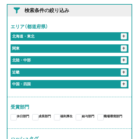
検索条件の絞り込み
エリア（都道府県）
+
北海道・東北
+
岩手県
+
関東
花巻市
+
埼玉県
+
北陸・中部
入間郡
さいたま市
春日部市
+
東京都
+
岐阜県
+
近畿
港区
新宿区
北区
品川区
千代田区
+
神奈川県
恵那市
岐阜市
大垣市
加茂郡
関市
+
静岡県
+
京都府
+
中国・四国
伊勢原市
川崎市
横浜市
袋井市
+
愛知県
多治見市
各務原市
海津市
京都市
+
大阪府
+
岡山県
蒲郡市
江南市
東海市
尾張旭市
あま市
+
三重県
大阪市
+
奈良県
岡山市
受賞部門
桑名郡
亀山市
津市
いなべ市
桑名市
愛知郡
長久手市
西春日井郡
春日井市
豊川市
大和高田市
休日部門
成長部門
福利厚生
給与部門
職場環境部門
四日市市
大府市
知多郡
岩倉市
稲沢市
一宮市
豊橋市
豊明市
北名古屋市
岡崎市
小牧市
ハッシュタグ