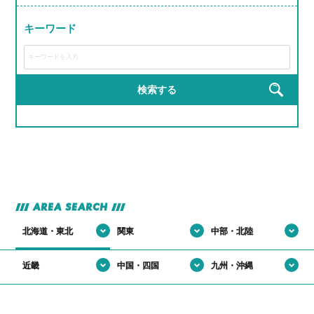
#研修がRPGみたいで飽きない
#若手が活躍しすぎてる会社
#モノづくりって無限に楽しい説
#届けた瞬間の「ありがとう」がエモすぎ
#完成した時の達成感が異常
キーワード
#ライン作業がリズムゲーみたいになる瞬間
#運転スキルで生活を支える裏ヒーロー
#工具の名前覚えるのが楽しくなってきた
#作業着が私服より似合ってる説
#匠の道、ここから始まる
#建てた建物にドヤ顔しちゃうやつ
#完成品見るとちょっと感動するやつ
#現場がでっかいプラモデル感ある
#自分の仕事が形に残る
検索する
#完成品見るとテンション上がる
#手を動かす快感、クセになる
#高所作業だけどテンションも高い
#機械の音がBGM
#自分の作った製品が世界で使われてる説
#自分の作った部品が世界で使われてる説
AREA SEARCH
北海道・東北
関東
中部・北陸
近畿
中国・四国
九州・沖縄