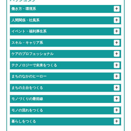
+
海部郡
豊田市
名古屋市
働き方・環境系
#働くって、楽しい
#有給取りやすすぎて旅行好き多すぎ
+
人間関係・社風系
#推しのライブは有給でフル参戦
#仕事中に犬とたわむれる
#ツンデレな先輩が実は神対応
#食のプロ集団に囲まれて
+
イベント・福利厚生系
#フレックスタイムってやつ
#有給消化率100パー会社
#「無理しないで」が口ぐせの職場
#入社初日にあだ名つけられるやつ
#福利厚生で人生変わるってマジ？
#福利厚生がギフトセット並み
+
スキル・キャリア系
#地元愛でできてる会社
#休み多すぎて多趣味のやつ多すぎ
#話しかけやすさSSランク
#おばあちゃん並みに話聞いてくれる上司
#誕生日休暇がある
#年1回は全社員で旅行する会社
#匠の技を継ぐ高校生
#研修が優しすぎて泣ける
+
ケアのプロフェッショナル
#定時ダッシュの達人たち
#残業しない主義の会社
#一緒に笑える仲間がいる職場
#上司がまじで推せる
#失敗しても笑ってくれる職場
#学歴より笑顔が武器になる職場
#残業すると逆に心配される
#人生経験の濃さに毎日感動してる
#優しさしか勝たん職場
+
テクノロジーで未来をつくる
#先輩が優しすぎて泣いた
#友達より職場の人の方が好きかも
#知らぬ間にスキル上がってて怖い
#ケアする側も癒されてる
#「ありがとう」の威力えぐい
#最新トレンドに常に触れてる感
#毎日笑ってる会社です
#相談すると秒で解決してくれる
+
まちのなかのヒーロー
#気づいたら新人じゃなくなってた現象
#人生の先輩と毎日おしゃべりできる職場
#誰かの心に寄り添うプロ
#社内の空気が居心地よすぎ問題
#職場というより実家
#地元のお祭りにも関わっててちょっと誇らしい
+
まちの土台をつくる
#成長速度がドラゴンボール並み
#1年目からヒーローになれる
#休みちゃんとあるって最高かよ
#やる気出したらすぐ結果出る職場
#先輩が教えるのうますぎ
#橋も道路も俺たちが作ってます
+
モノづくりの最前線
#まじめだけど、実は人間味あふれてる
#学歴よりやる気が採用基準
#成長しすぎて昔の自分にドヤ顔できる
#重機が操縦できるってちょっとヒーロー
＃自分の作った商品が世界で食べられている説
+
モノの流れをつくる
#まじめな人が意外と面白い職場
#社会の裏側を知れて視野が広がる
#成長スピードが音速
#成長チャンスしかない
#インフラ守ってるの俺ら！
#チームワークのレベルが部活超え
#ちょっとしたミスもチームでカバー
#お届け完了でテンション爆上げ
#トラックが自分の城
+
暮らしをつくる
#安定感が実家超え
#教育丁寧すぎて新人のレベル高すぎ
#新人でも企画通る
#地図に残る仕事ってやつ
#ものづくりが趣味から仕事になった感覚
#リフト運転スキルで生活支える裏ヒーロー
#現場のチームワークが熱い
#ヘルメット姿ちょっとかっこいい説