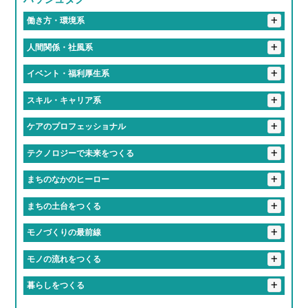
+
海部郡
豊田市
名古屋市
働き方・環境系
#働くって、楽しい
#有給取りやすすぎて旅行好き多すぎ
+
人間関係・社風系
#推しのライブは有給でフル参戦
#仕事中に犬とたわむれる
#ツンデレな先輩が実は神対応
#食のプロ集団に囲まれて
+
イベント・福利厚生系
#フレックスタイムってやつ
#有給消化率100パー会社
#「無理しないで」が口ぐせの職場
#入社初日にあだ名つけられるやつ
#福利厚生で人生変わるってマジ？
#福利厚生がギフトセット並み
+
スキル・キャリア系
#地元愛でできてる会社
#休み多すぎて多趣味のやつ多すぎ
#話しかけやすさSSランク
#おばあちゃん並みに話聞いてくれる上司
#誕生日休暇がある
#年1回は全社員で旅行する会社
#匠の技を継ぐ高校生
#研修が優しすぎて泣ける
+
ケアのプロフェッショナル
#定時ダッシュの達人たち
#残業しない主義の会社
#一緒に笑える仲間がいる職場
#上司がまじで推せる
#失敗しても笑ってくれる職場
#学歴より笑顔が武器になる職場
#残業すると逆に心配される
#人生経験の濃さに毎日感動してる
#優しさしか勝たん職場
+
テクノロジーで未来をつくる
#先輩が優しすぎて泣いた
#友達より職場の人の方が好きかも
#知らぬ間にスキル上がってて怖い
#ケアする側も癒されてる
#「ありがとう」の威力えぐい
#最新トレンドに常に触れてる感
#毎日笑ってる会社です
#相談すると秒で解決してくれる
+
まちのなかのヒーロー
#気づいたら新人じゃなくなってた現象
#人生の先輩と毎日おしゃべりできる職場
#誰かの心に寄り添うプロ
#社内の空気が居心地よすぎ問題
#職場というより実家
#地元のお祭りにも関わっててちょっと誇らしい
+
まちの土台をつくる
#成長速度がドラゴンボール並み
#1年目からヒーローになれる
#休みちゃんとあるって最高かよ
#やる気出したらすぐ結果出る職場
#先輩が教えるのうますぎ
#橋も道路も俺たちが作ってます
+
モノづくりの最前線
#まじめだけど、実は人間味あふれてる
#学歴よりやる気が採用基準
#成長しすぎて昔の自分にドヤ顔できる
#重機が操縦できるってちょっとヒーロー
＃自分の作った商品が世界で食べられている説
+
モノの流れをつくる
#まじめな人が意外と面白い職場
#社会の裏側を知れて視野が広がる
#成長スピードが音速
#成長チャンスしかない
#インフラ守ってるの俺ら！
#チームワークのレベルが部活超え
#ちょっとしたミスもチームでカバー
#お届け完了でテンション爆上げ
#トラックが自分の城
+
暮らしをつくる
#安定感が実家超え
#教育丁寧すぎて新人のレベル高すぎ
#新人でも企画通る
#地図に残る仕事ってやつ
#ものづくりが趣味から仕事になった感覚
#リフト運転スキルで生活支える裏ヒーロー
#現場のチームワークが熱い
#ヘルメット姿ちょっとかっこいい説