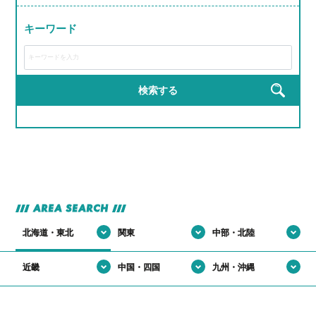
#研修がRPGみたいで飽きない
#若手が活躍しすぎてる会社
#モノづくりって無限に楽しい説
#届けた瞬間の「ありがとう」がエモすぎ
#完成した時の達成感が異常
キーワード
#ライン作業がリズムゲーみたいになる瞬間
#運転スキルで生活を支える裏ヒーロー
#工具の名前覚えるのが楽しくなってきた
#作業着が私服より似合ってる説
#匠の道、ここから始まる
#建てた建物にドヤ顔しちゃうやつ
#完成品見るとちょっと感動するやつ
#現場がでっかいプラモデル感ある
#自分の仕事が形に残る
検索する
#完成品見るとテンション上がる
#手を動かす快感、クセになる
#高所作業だけどテンションも高い
#機械の音がBGM
#自分の作った製品が世界で使われてる説
#自分の作った部品が世界で使われてる説
AREA SEARCH
北海道・東北
関東
中部・北陸
近畿
中国・四国
九州・沖縄