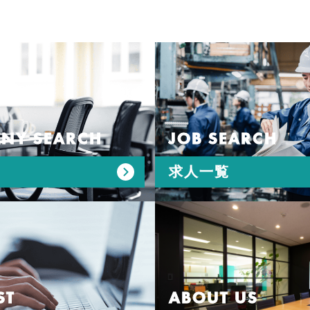
NY SEARCH
JOB SEARCH
求人一覧
ST
ABOUT US