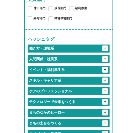
桑名郡
亀山市
津市
いなべ市
あま市
愛知郡
長久手市
大和高田市
休日部門
成長部門
福利厚生
桑名市
四日市市
西春日井郡
春日井市
豊川市
給与部門
職場環境部門
大府市
知多郡
岩倉市
稲沢市
一宮市
豊橋市
豊明市
ハッシュタグ
北名古屋市
岡崎市
小牧市
+
働き方・環境系
海部郡
豊田市
名古屋市
+
#働くって、楽しい
人間関係・社風系
#有給取りやすすぎて旅行好き多すぎ
+
#ツンデレな先輩が実は神対応
イベント・福利厚生系
#推しのライブは有給でフル参戦
#食のプロ集団に囲まれて
+
#福利厚生で人生変わるってマジ？
スキル・キャリア系
#仕事中に犬とたわむれる
#「無理しないで」が口ぐせの職場
#福利厚生がギフトセット並み
+
#匠の技を継ぐ高校生
#研修が優しすぎて泣ける
ケアのプロフェッショナル
#フレックスタイムってやつ
#入社初日にあだ名つけられるやつ
#誕生日休暇がある
#失敗しても笑ってくれる職場
#有給消化率100パー会社
+
#人生経験の濃さに毎日感動してる
テクノロジーで未来をつくる
#話しかけやすさSSランク
#年1回は全社員で旅行する会社
#学歴より笑顔が武器になる職場
#地元愛でできてる会社
#優しさしか勝たん職場
#おばあちゃん並みに話聞いてくれる上司
+
#最新トレンドに常に触れてる感
まちのなかのヒーロー
#知らぬ間にスキル上がってて怖い
#休み多すぎて多趣味のやつ多すぎ
#ケアする側も癒されてる
#一緒に笑える仲間がいる職場
+
#地元のお祭りにも関わっててちょっと誇らしい
まちの土台をつくる
#気づいたら新人じゃなくなってた現象
#定時ダッシュの達人たち
#「ありがとう」の威力えぐい
#上司がまじで推せる
#先輩が優しすぎて泣いた
#休みちゃんとあるって最高かよ
#成長速度がドラゴンボール並み
#残業しない主義の会社
#橋も道路も俺たちが作ってます