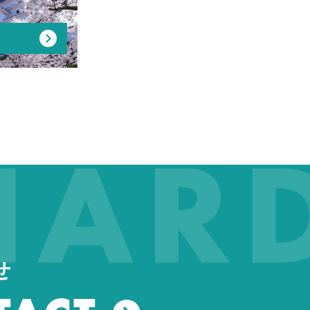
RD 
せ