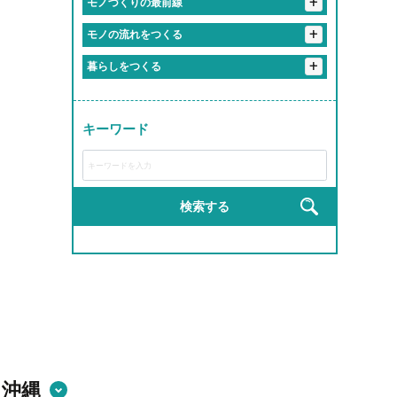
+
モノづくりの最前線
#人生の先輩と毎日おしゃべりできる職場
#友達より職場の人の方が好きかも
#まじめだけど、実は人間味あふれてる
#1年目からヒーローになれる
#残業すると逆に心配される
#重機が操縦できるってちょっとヒーロー
#誰かの心に寄り添うプロ
+
＃自分の作った商品が世界で食べられている説
#毎日笑ってる会社です
モノの流れをつくる
#まじめな人が意外と面白い職場
#やる気出したらすぐ結果出る職場
#インフラ守ってるの俺ら！
#ちょっとしたミスもチームでカバー
#相談すると秒で解決してくれる
+
#お届け完了でテンション爆上げ
暮らしをつくる
#社会の裏側を知れて視野が広がる
#先輩が教えるのうますぎ
#チームワークのレベルが部活超え
#ものづくりが趣味から仕事になった感覚
#社内の空気が居心地よすぎ問題
#トラックが自分の城
#安定感が実家超え
#学歴よりやる気が採用基準
#現場のチームワークが熱い
#地図に残る仕事ってやつ
#モノづくりって無限に楽しい説
#職場というより実家
#リフト運転スキルで生活支える裏ヒーロー
#成長しすぎて昔の自分にドヤ顔できる
#ヘルメット姿ちょっとかっこいい説
キーワード
#ライン作業がリズムゲーみたいになる瞬間
#届けた瞬間の「ありがとう」がエモすぎ
#成長スピードが音速
#完成した時の達成感が異常
#成長チャンスしかない
#作業着が私服より似合ってる説
#運転スキルで生活を支える裏ヒーロー
#教育丁寧すぎて新人のレベル高すぎ
#工具の名前覚えるのが楽しくなってきた
#匠の道、ここから始まる
#新人でも企画通る
#建てた建物にドヤ顔しちゃうやつ
#完成品見るとちょっと感動するやつ
検索する
#研修がRPGみたいで飽きない
#現場がでっかいプラモデル感ある
#完成品見るとテンション上がる
#若手が活躍しすぎてる会社
#自分の仕事が形に残る
#手を動かす快感、クセになる
#高所作業だけどテンションも高い
#機械の音がBGM
#自分の作った製品が世界で使われてる説
#自分の作った部品が世界で使われてる説
・沖縄