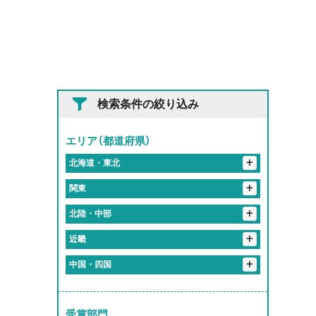
検索条件の絞り込み
エリア（都道府県）
+
北海道・東北
+
+
岩手県
関東
花巻市
+
+
埼玉県
北陸・中部
+
東京都
入間郡
さいたま市
春日部市
+
+
岐阜県
近畿
+
神奈川県
港区
新宿区
北区
品川区
+
静岡県
恵那市
岐阜市
大垣市
加茂郡
+
+
京都府
中国・四国
伊勢原市
川崎市
横浜市
千代田区
+
愛知県
袋井市
関市
多治見市
各務原市
海津市
+
大阪府
京都市
+
岡山県
+
三重県
蒲郡市
江南市
東海市
尾張旭市
+
奈良県
大阪市
岡山市
受賞部門