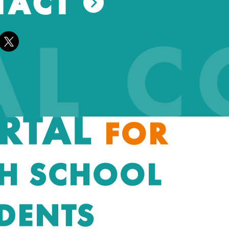
TACT
EAL 
RTAL
FOR
H SCHOOL
DENTS