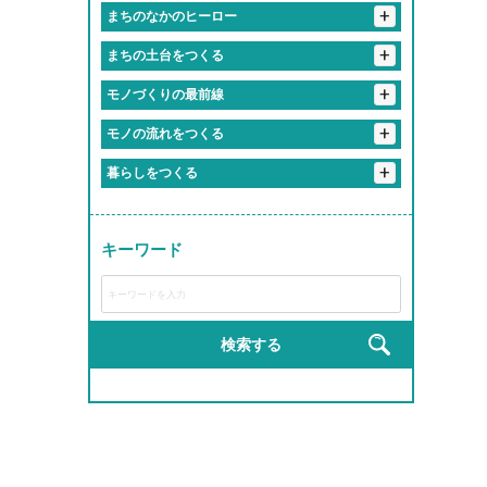
#優しさしか勝たん職場
#おばあちゃん並みに話聞いてくれる上司
+
#最新トレンドに常に触れてる感
まちのなかのヒーロー
#知らぬ間にスキル上がってて怖い
#休み多すぎて多趣味のやつ多すぎ
#ケアする側も癒されてる
#一緒に笑える仲間がいる職場
+
#地元のお祭りにも関わっててちょっと誇らしい
まちの土台をつくる
#気づいたら新人じゃなくなってた現象
#定時ダッシュの達人たち
#「ありがとう」の威力えぐい
#上司がまじで推せる
#先輩が優しすぎて泣いた
#休みちゃんとあるって最高かよ
#成長速度がドラゴンボール並み
+
#残業しない主義の会社
#橋も道路も俺たちが作ってます
モノづくりの最前線
#人生の先輩と毎日おしゃべりできる職場
#友達より職場の人の方が好きかも
#まじめだけど、実は人間味あふれてる
#1年目からヒーローになれる
#残業すると逆に心配される
#重機が操縦できるってちょっとヒーロー
#誰かの心に寄り添うプロ
+
＃自分の作った商品が世界で食べられている説
#毎日笑ってる会社です
モノの流れをつくる
#まじめな人が意外と面白い職場
#やる気出したらすぐ結果出る職場
#インフラ守ってるの俺ら！
#ちょっとしたミスもチームでカバー
#相談すると秒で解決してくれる
+
#お届け完了でテンション爆上げ
暮らしをつくる
#社会の裏側を知れて視野が広がる
#先輩が教えるのうますぎ
#チームワークのレベルが部活超え
#ものづくりが趣味から仕事になった感覚
#社内の空気が居心地よすぎ問題
#トラックが自分の城
#安定感が実家超え
#学歴よりやる気が採用基準
#現場のチームワークが熱い
#地図に残る仕事ってやつ
#モノづくりって無限に楽しい説
#職場というより実家
#リフト運転スキルで生活支える裏ヒーロー
#成長しすぎて昔の自分にドヤ顔できる
#ヘルメット姿ちょっとかっこいい説
キーワード
#ライン作業がリズムゲーみたいになる瞬間
#届けた瞬間の「ありがとう」がエモすぎ
#成長スピードが音速
#完成した時の達成感が異常
#成長チャンスしかない
#作業着が私服より似合ってる説
#運転スキルで生活を支える裏ヒーロー
#教育丁寧すぎて新人のレベル高すぎ
#工具の名前覚えるのが楽しくなってきた
#匠の道、ここから始まる
#新人でも企画通る
#建てた建物にドヤ顔しちゃうやつ
#完成品見るとちょっと感動するやつ
検索する
#研修がRPGみたいで飽きない
#現場がでっかいプラモデル感ある
#完成品見るとテンション上がる
#若手が活躍しすぎてる会社
#自分の仕事が形に残る
#手を動かす快感、クセになる
#高所作業だけどテンションも高い
#機械の音がBGM
#自分の作った製品が世界で使われてる説