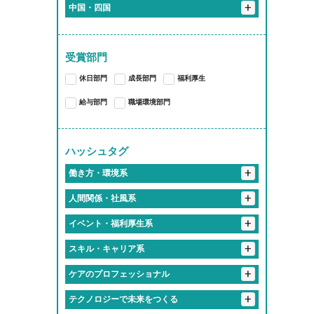
+
+
静岡県
恵那市
岐阜市
大垣市
加茂郡
+
+
京都府
中国・四国
伊勢原市
川崎市
横浜市
千代田区
+
愛知県
袋井市
関市
多治見市
各務原市
海津市
+
大阪府
京都市
+
岡山県
+
三重県
蒲郡市
江南市
東海市
尾張旭市
+
奈良県
大阪市
岡山市
受賞部門
桑名郡
亀山市
津市
いなべ市
あま市
愛知郡
長久手市
大和高田市
休日部門
成長部門
福利厚生
桑名市
四日市市
西春日井郡
春日井市
豊川市
給与部門
職場環境部門
大府市
知多郡
岩倉市
稲沢市
一宮市
豊橋市
豊明市
ハッシュタグ
北名古屋市
岡崎市
小牧市
+
働き方・環境系
海部郡
豊田市
名古屋市
+
#働くって、楽しい
人間関係・社風系
#有給取りやすすぎて旅行好き多すぎ
+
#ツンデレな先輩が実は神対応
イベント・福利厚生系
#推しのライブは有給でフル参戦
#食のプロ集団に囲まれて
+
#福利厚生で人生変わるってマジ？
スキル・キャリア系
#仕事中に犬とたわむれる
#「無理しないで」が口ぐせの職場
#福利厚生がギフトセット並み
+
#匠の技を継ぐ高校生
#研修が優しすぎて泣ける
ケアのプロフェッショナル
#フレックスタイムってやつ
#入社初日にあだ名つけられるやつ
#誕生日休暇がある
#失敗しても笑ってくれる職場
#有給消化率100パー会社
+
#人生経験の濃さに毎日感動してる
テクノロジーで未来をつくる
#話しかけやすさSSランク
#年1回は全社員で旅行する会社
#学歴より笑顔が武器になる職場
#地元愛でできてる会社