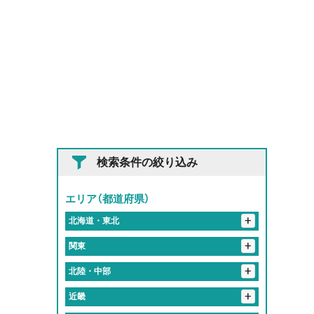
検索条件の絞り込み
エリア（都道府県）
+
北海道・東北
+
+
岩手県
関東
花巻市
+
+
埼玉県
北陸・中部
+
東京都
入間郡
さいたま市
春日部市
+
+
岐阜県
近畿
神奈川県
港区
新宿区
北区
品川区