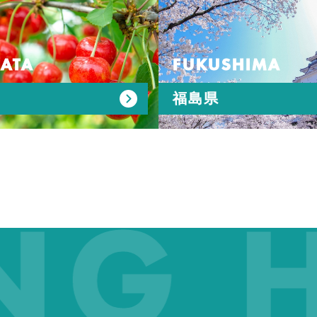
ATA
FUKUSHIMA
福島県
 HA