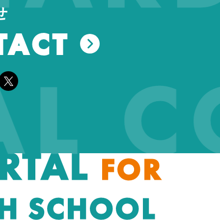
せ
TACT
EAL 
RTAL
FOR
H SCHOOL