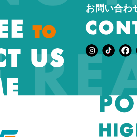
お問い合わ
REE
CON
TO
E R
T US
ME
PO
HIG