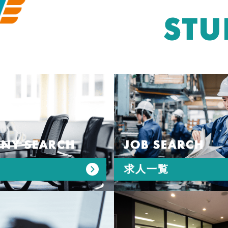
STU
NY SEARCH
JOB SEARCH
求人一覧