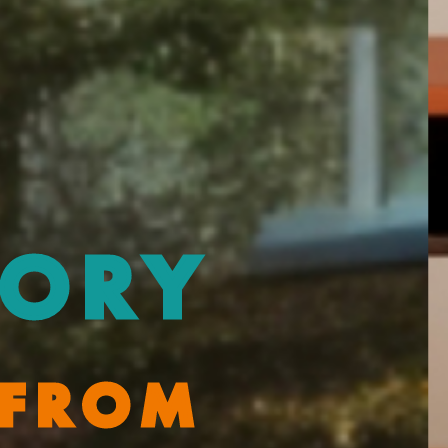
TORY
私
達
の
物
今
こ
こ
か
FROM