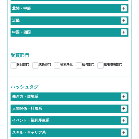
花巻市
+
埼玉県
+
北陸・中部
入間郡
さいたま市
春日部市
+
東京都
+
岐阜県
+
近畿
港区
新宿区
北区
品川区
千代田区
+
神奈川県
恵那市
岐阜市
大垣市
加茂郡
関市
+
静岡県
+
京都府
+
中国・四国
伊勢原市
川崎市
横浜市
袋井市
+
愛知県
多治見市
各務原市
海津市
京都市
+
大阪府
+
岡山県
蒲郡市
江南市
東海市
尾張旭市
あま市
+
三重県
大阪市
+
奈良県
岡山市
受賞部門
桑名郡
亀山市
津市
いなべ市
桑名市
愛知郡
長久手市
西春日井郡
春日井市
豊川市
大和高田市
休日部門
成長部門
福利厚生
給与部門
職場環境部門
四日市市
大府市
知多郡
岩倉市
稲沢市
一宮市
豊橋市
豊明市
北名古屋市
岡崎市
小牧市
ハッシュタグ
+
海部郡
豊田市
名古屋市
働き方・環境系
#働くって、楽しい
#有給取りやすすぎて旅行好き多すぎ
+
人間関係・社風系
#推しのライブは有給でフル参戦
#仕事中に犬とたわむれる
#ツンデレな先輩が実は神対応
#食のプロ集団に囲まれて
+
イベント・福利厚生系
#フレックスタイムってやつ
#有給消化率100パー会社
#「無理しないで」が口ぐせの職場
#入社初日にあだ名つけられるやつ
#福利厚生で人生変わるってマジ？
#福利厚生がギフトセット並み
+
スキル・キャリア系
#地元愛でできてる会社
#休み多すぎて多趣味のやつ多すぎ
#話しかけやすさSSランク
#おばあちゃん並みに話聞いてくれる上司