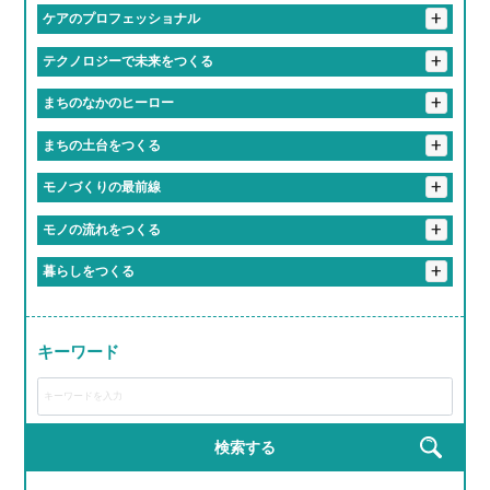
#誕生日休暇がある
#年1回は全社員で旅行する会社
#匠の技を継ぐ高校生
#研修が優しすぎて泣ける
+
ケアのプロフェッショナル
#定時ダッシュの達人たち
#残業しない主義の会社
#一緒に笑える仲間がいる職場
#上司がまじで推せる
#失敗しても笑ってくれる職場
#学歴より笑顔が武器になる職場
#残業すると逆に心配される
#人生経験の濃さに毎日感動してる
#優しさしか勝たん職場
+
テクノロジーで未来をつくる
#先輩が優しすぎて泣いた
#友達より職場の人の方が好きかも
#知らぬ間にスキル上がってて怖い
#ケアする側も癒されてる
#「ありがとう」の威力えぐい
#最新トレンドに常に触れてる感
#毎日笑ってる会社です
#相談すると秒で解決してくれる
+
まちのなかのヒーロー
#気づいたら新人じゃなくなってた現象
#人生の先輩と毎日おしゃべりできる職場
#誰かの心に寄り添うプロ
#社内の空気が居心地よすぎ問題
#職場というより実家
#地元のお祭りにも関わっててちょっと誇らしい
+
まちの土台をつくる
#成長速度がドラゴンボール並み
#1年目からヒーローになれる
#休みちゃんとあるって最高かよ
#やる気出したらすぐ結果出る職場
#先輩が教えるのうますぎ
#橋も道路も俺たちが作ってます
+
モノづくりの最前線
#まじめだけど、実は人間味あふれてる
#学歴よりやる気が採用基準
#成長しすぎて昔の自分にドヤ顔できる
#重機が操縦できるってちょっとヒーロー
＃自分の作った商品が世界で食べられている説
+
モノの流れをつくる
#まじめな人が意外と面白い職場
#社会の裏側を知れて視野が広がる
#成長スピードが音速
#成長チャンスしかない
#インフラ守ってるの俺ら！
#チームワークのレベルが部活超え
#ちょっとしたミスもチームでカバー
#お届け完了でテンション爆上げ
#トラックが自分の城
+
暮らしをつくる
#安定感が実家超え
#教育丁寧すぎて新人のレベル高すぎ
#新人でも企画通る
#地図に残る仕事ってやつ
#ものづくりが趣味から仕事になった感覚
#リフト運転スキルで生活支える裏ヒーロー
#現場のチームワークが熱い
#ヘルメット姿ちょっとかっこいい説
#研修がRPGみたいで飽きない
#若手が活躍しすぎてる会社
#モノづくりって無限に楽しい説
#届けた瞬間の「ありがとう」がエモすぎ
#完成した時の達成感が異常
キーワード
#ライン作業がリズムゲーみたいになる瞬間
#運転スキルで生活を支える裏ヒーロー
#工具の名前覚えるのが楽しくなってきた
#作業着が私服より似合ってる説
#匠の道、ここから始まる
#建てた建物にドヤ顔しちゃうやつ
#完成品見るとちょっと感動するやつ
#現場がでっかいプラモデル感ある
#自分の仕事が形に残る
検索する
#完成品見るとテンション上がる
#手を動かす快感、クセになる
#高所作業だけどテンションも高い
#機械の音がBGM
#自分の作った製品が世界で使われてる説