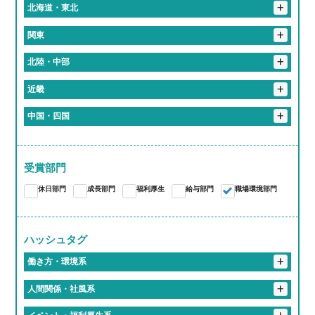
+
北海道・東北
+
岩手県
+
関東
花巻市
+
埼玉県
+
北陸・中部
入間郡
さいたま市
春日部市
+
東京都
+
岐阜県
+
近畿
港区
新宿区
北区
品川区
千代田区
+
神奈川県
恵那市
岐阜市
大垣市
加茂郡
関市
+
静岡県
+
京都府
+
中国・四国
伊勢原市
川崎市
横浜市
袋井市
+
愛知県
多治見市
各務原市
海津市
京都市
+
大阪府
+
岡山県
蒲郡市
江南市
東海市
尾張旭市
あま市
+
三重県
大阪市
+
奈良県
岡山市
受賞部門
桑名郡
亀山市
津市
いなべ市
桑名市
愛知郡
長久手市
西春日井郡
春日井市
豊川市
大和高田市
休日部門
成長部門
福利厚生
給与部門
職場環境部門
四日市市
大府市
知多郡
岩倉市
稲沢市
一宮市
豊橋市
豊明市
北名古屋市
岡崎市
小牧市
ハッシュタグ
+
海部郡
豊田市
名古屋市
働き方・環境系
#働くって、楽しい
#有給取りやすすぎて旅行好き多すぎ
+
人間関係・社風系
#推しのライブは有給でフル参戦
#仕事中に犬とたわむれる
#ツンデレな先輩が実は神対応
#食のプロ集団に囲まれて