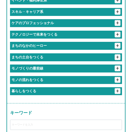
+
イベント・福利厚生系
#フレックスタイムってやつ
#有給消化率100パー会社
#「無理しないで」が口ぐせの職場
#入社初日にあだ名つけられるやつ
#福利厚生で人生変わるってマジ？
#福利厚生がギフトセット並み
+
スキル・キャリア系
#地元愛でできてる会社
#休み多すぎて多趣味のやつ多すぎ
#話しかけやすさSSランク
#おばあちゃん並みに話聞いてくれる上司
#誕生日休暇がある
#年1回は全社員で旅行する会社
#匠の技を継ぐ高校生
#研修が優しすぎて泣ける
+
ケアのプロフェッショナル
#定時ダッシュの達人たち
#残業しない主義の会社
#一緒に笑える仲間がいる職場
#上司がまじで推せる
#失敗しても笑ってくれる職場
#学歴より笑顔が武器になる職場
#残業すると逆に心配される
#人生経験の濃さに毎日感動してる
#優しさしか勝たん職場
+
テクノロジーで未来をつくる
#先輩が優しすぎて泣いた
#友達より職場の人の方が好きかも
#知らぬ間にスキル上がってて怖い
#ケアする側も癒されてる
#「ありがとう」の威力えぐい
#最新トレンドに常に触れてる感
#毎日笑ってる会社です
#相談すると秒で解決してくれる
+
まちのなかのヒーロー
#気づいたら新人じゃなくなってた現象
#人生の先輩と毎日おしゃべりできる職場
#誰かの心に寄り添うプロ
#社内の空気が居心地よすぎ問題
#職場というより実家
#地元のお祭りにも関わっててちょっと誇らしい
+
まちの土台をつくる
#成長速度がドラゴンボール並み
#1年目からヒーローになれる
#休みちゃんとあるって最高かよ
#やる気出したらすぐ結果出る職場
#先輩が教えるのうますぎ
#橋も道路も俺たちが作ってます
+
モノづくりの最前線
#まじめだけど、実は人間味あふれてる
#学歴よりやる気が採用基準
#成長しすぎて昔の自分にドヤ顔できる
#重機が操縦できるってちょっとヒーロー
＃自分の作った商品が世界で食べられている説
+
モノの流れをつくる
#まじめな人が意外と面白い職場
#社会の裏側を知れて視野が広がる
#成長スピードが音速
#成長チャンスしかない
#インフラ守ってるの俺ら！
#チームワークのレベルが部活超え
#ちょっとしたミスもチームでカバー
#お届け完了でテンション爆上げ
#トラックが自分の城
+
暮らしをつくる
#安定感が実家超え
#教育丁寧すぎて新人のレベル高すぎ
#新人でも企画通る
#地図に残る仕事ってやつ
#ものづくりが趣味から仕事になった感覚
#リフト運転スキルで生活支える裏ヒーロー
#現場のチームワークが熱い
#ヘルメット姿ちょっとかっこいい説
#研修がRPGみたいで飽きない
#若手が活躍しすぎてる会社
#モノづくりって無限に楽しい説
#届けた瞬間の「ありがとう」がエモすぎ
#完成した時の達成感が異常
キーワード
#ライン作業がリズムゲーみたいになる瞬間
#運転スキルで生活を支える裏ヒーロー
#工具の名前覚えるのが楽しくなってきた
#作業着が私服より似合ってる説
#匠の道、ここから始まる
#建てた建物にドヤ顔しちゃうやつ
#完成品見るとちょっと感動するやつ