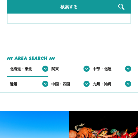
#現場がでっかいプラモデル感ある
#自分の仕事が形に残る
検索する
#完成品見るとテンション上がる
#手を動かす快感、クセになる
#高所作業だけどテンションも高い
#機械の音がBGM
#自分の作った製品が世界で使われてる説
#自分の作った部品が世界で使われてる説
AREA SEARCH
北海道・東北
関東
中部・北陸
近畿
中国・四国
九州・沖縄