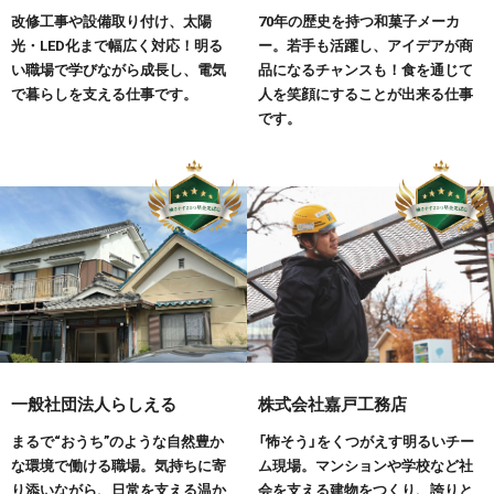
改修工事や設備取り付け、太陽
70年の歴史を持つ和菓子メーカ
光・LED化まで幅広く対応！明る
ー。若手も活躍し、アイデアが商
い職場で学びながら成長し、電気
品になるチャンスも！食を通じて
で暮らしを支える仕事です。
人を笑顔にすることが出来る仕事
です。
一般社団法人らしえる
株式会社嘉戸工務店
まるで“おうち”のような自然豊か
「怖そう」をくつがえす明るいチー
な環境で働ける職場。気持ちに寄
ム現場。マンションや学校など社
り添いながら、日常を支える温か
会を支える建物をつくり、誇りと