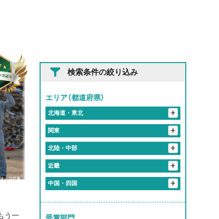
検索条件の絞り込み
エリア（都道府県）
+
北海道・東北
+
+
岩手県
関東
花巻市
+
+
埼玉県
北陸・中部
+
東京都
入間郡
さいたま市
春日部市
+
+
岐阜県
近畿
+
神奈川県
港区
新宿区
北区
品川区
+
静岡県
恵那市
岐阜市
大垣市
加茂郡
+
+
京都府
中国・四国
伊勢原市
川崎市
横浜市
千代田区
+
愛知県
袋井市
関市
多治見市
各務原市
海津市
+
大阪府
京都市
+
岡山県
+
三重県
蒲郡市
江南市
東海市
尾張旭市
+
奈良県
大阪市
もう一
岡山市
受賞部門