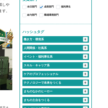
談しや
桑名郡
亀山市
津市
いなべ市
あま市
愛知郡
長久手市
大和高田市
休日部門
成長部門
福利厚生
ます。
桑名市
四日市市
西春日井郡
春日井市
豊川市
給与部門
職場環境部門
大府市
知多郡
岩倉市
稲沢市
一宮市
豊橋市
豊明市
ハッシュタグ
北名古屋市
岡崎市
小牧市
+
働き方・環境系
海部郡
豊田市
名古屋市
+
#働くって、楽しい
人間関係・社風系
#有給取りやすすぎて旅行好き多すぎ
+
#ツンデレな先輩が実は神対応
イベント・福利厚生系
#推しのライブは有給でフル参戦
#食のプロ集団に囲まれて
+
#福利厚生で人生変わるってマジ？
スキル・キャリア系
#仕事中に犬とたわむれる
#「無理しないで」が口ぐせの職場
#福利厚生がギフトセット並み
+
#匠の技を継ぐ高校生
#研修が優しすぎて泣ける
ケアのプロフェッショナル
#フレックスタイムってやつ
#入社初日にあだ名つけられるやつ
#誕生日休暇がある
#失敗しても笑ってくれる職場
#有給消化率100パー会社
+
#人生経験の濃さに毎日感動してる
テクノロジーで未来をつくる
#話しかけやすさSSランク
#年1回は全社員で旅行する会社
#学歴より笑顔が武器になる職場
#地元愛でできてる会社
#優しさしか勝たん職場
#おばあちゃん並みに話聞いてくれる上司
+
#最新トレンドに常に触れてる感
まちのなかのヒーロー
#知らぬ間にスキル上がってて怖い
#休み多すぎて多趣味のやつ多すぎ
#ケアする側も癒されてる
#一緒に笑える仲間がいる職場
+
#地元のお祭りにも関わっててちょっと誇らしい
まちの土台をつくる
#気づいたら新人じゃなくなってた現象
#定時ダッシュの達人たち
#「ありがとう」の威力えぐい
#上司がまじで推せる
#先輩が優しすぎて泣いた
#休みちゃんとあるって最高かよ
#成長速度がドラゴンボール並み
#残業しない主義の会社
#橋も道路も俺たちが作ってます