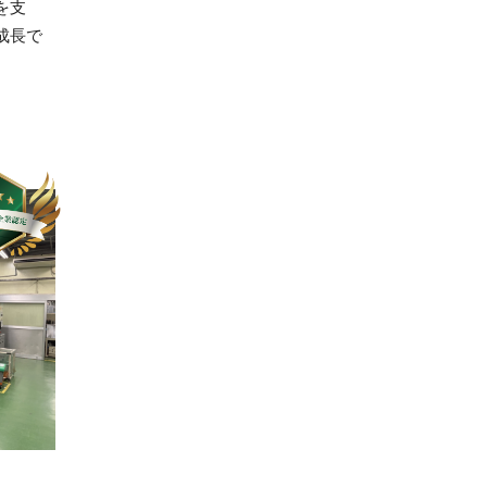
を支
成長で