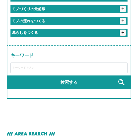
#休みちゃんとあるって最高かよ
#やる気出したらすぐ結果出る職場
#先輩が教えるのうますぎ
#橋も道路も俺たちが作ってます
+
モノづくりの最前線
#まじめだけど、実は人間味あふれてる
#学歴よりやる気が採用基準
#成長しすぎて昔の自分にドヤ顔できる
#重機が操縦できるってちょっとヒーロー
＃自分の作った商品が世界で食べられている説
+
モノの流れをつくる
#まじめな人が意外と面白い職場
#社会の裏側を知れて視野が広がる
#成長スピードが音速
#成長チャンスしかない
#インフラ守ってるの俺ら！
#チームワークのレベルが部活超え
#ちょっとしたミスもチームでカバー
#お届け完了でテンション爆上げ
#トラックが自分の城
+
暮らしをつくる
#安定感が実家超え
#教育丁寧すぎて新人のレベル高すぎ
#新人でも企画通る
#地図に残る仕事ってやつ
#ものづくりが趣味から仕事になった感覚
#リフト運転スキルで生活支える裏ヒーロー
#現場のチームワークが熱い
#ヘルメット姿ちょっとかっこいい説
#研修がRPGみたいで飽きない
#若手が活躍しすぎてる会社
#モノづくりって無限に楽しい説
#届けた瞬間の「ありがとう」がエモすぎ
#完成した時の達成感が異常
キーワード
#ライン作業がリズムゲーみたいになる瞬間
#運転スキルで生活を支える裏ヒーロー
#工具の名前覚えるのが楽しくなってきた
#作業着が私服より似合ってる説
#匠の道、ここから始まる
#建てた建物にドヤ顔しちゃうやつ
#完成品見るとちょっと感動するやつ
#現場がでっかいプラモデル感ある
#自分の仕事が形に残る
検索する
#完成品見るとテンション上がる
#手を動かす快感、クセになる
#高所作業だけどテンションも高い
#機械の音がBGM
#自分の作った製品が世界で使われてる説
#自分の作った部品が世界で使われてる説
AREA SEARCH