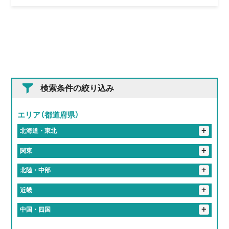
検索条件の絞り込み
エリア（都道府県）
+
北海道・東北
+
岩手県
+
関東
花巻市
+
埼玉県
+
北陸・中部
入間郡
さいたま市
春日部市
+
東京都
+
岐阜県
+
近畿
港区
新宿区
北区
品川区
千代田区
+
神奈川県
恵那市
岐阜市
大垣市
加茂郡
関市
+
静岡県
+
京都府
+
中国・四国
伊勢原市
川崎市
横浜市
袋井市
+
愛知県
多治見市
各務原市
海津市
京都市
+
大阪府
+
岡山県