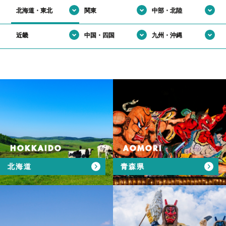
北海道・東北
関東
中部・北陸
近畿
中国・四国
九州・沖縄
HOKKAIDO
AOMORI
北海道
青森県