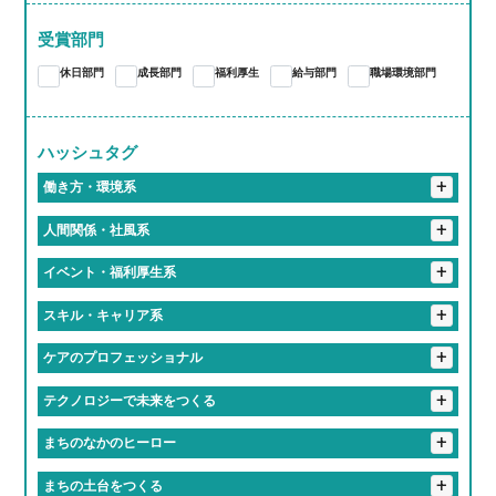
蒲郡市
江南市
東海市
尾張旭市
あま市
+
三重県
大阪市
+
奈良県
岡山市
受賞部門
桑名郡
亀山市
津市
いなべ市
桑名市
愛知郡
長久手市
西春日井郡
春日井市
豊川市
大和高田市
休日部門
成長部門
福利厚生
給与部門
職場環境部門
四日市市
大府市
知多郡
岩倉市
稲沢市
一宮市
豊橋市
豊明市
北名古屋市
岡崎市
小牧市
ハッシュタグ
+
海部郡
豊田市
名古屋市
働き方・環境系
#働くって、楽しい
#有給取りやすすぎて旅行好き多すぎ
+
人間関係・社風系
#推しのライブは有給でフル参戦
#仕事中に犬とたわむれる
#ツンデレな先輩が実は神対応
#食のプロ集団に囲まれて
+
イベント・福利厚生系
#フレックスタイムってやつ
#有給消化率100パー会社
#「無理しないで」が口ぐせの職場
#入社初日にあだ名つけられるやつ
#福利厚生で人生変わるってマジ？
#福利厚生がギフトセット並み
+
スキル・キャリア系
#地元愛でできてる会社
#休み多すぎて多趣味のやつ多すぎ
#話しかけやすさSSランク
#おばあちゃん並みに話聞いてくれる上司
#誕生日休暇がある
#年1回は全社員で旅行する会社
#匠の技を継ぐ高校生
#研修が優しすぎて泣ける
+
ケアのプロフェッショナル
#定時ダッシュの達人たち
#残業しない主義の会社
#一緒に笑える仲間がいる職場
#上司がまじで推せる
#失敗しても笑ってくれる職場
#学歴より笑顔が武器になる職場
#残業すると逆に心配される
#人生経験の濃さに毎日感動してる
#優しさしか勝たん職場
+
テクノロジーで未来をつくる
#先輩が優しすぎて泣いた
#友達より職場の人の方が好きかも
#知らぬ間にスキル上がってて怖い
#ケアする側も癒されてる
#「ありがとう」の威力えぐい
#最新トレンドに常に触れてる感
#毎日笑ってる会社です
#相談すると秒で解決してくれる
+
まちのなかのヒーロー
#気づいたら新人じゃなくなってた現象
#人生の先輩と毎日おしゃべりできる職場
#誰かの心に寄り添うプロ
#社内の空気が居心地よすぎ問題
#職場というより実家
#地元のお祭りにも関わっててちょっと誇らしい
+
まちの土台をつくる
#成長速度がドラゴンボール並み
#1年目からヒーローになれる