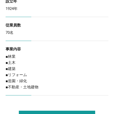
設立年
1924年
従業員数
70名
事業内容
■林業
■土木
■建築
■リフォーム
■造園・緑化
■不動産・土地建物