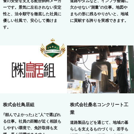
食の安全を支える配合飼料メーカ
道路やダムなど、インフラ整備に
ーです。景気に左右されない安定
欠かせない“測量”の仕事。地図や
性と、法令順守を徹底した社員に
まちの形に残るやりがいと、地域
優しい社風で、安心して働けま
に貢献する誇りを実感できます。
す。
株式会社鳥居組
株式会社桑名コンクリート工
業
「頼んでよかった」と“人”で選ばれ
る仕事。社員の距離が近く相談も
道路製品などを通じて、地域の暮
しやすい環境で、免許取得も支
らしを支えるものづくり。若手も