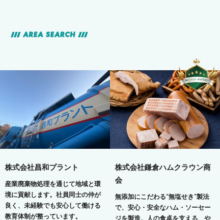
AREA SEARCH
株式会社昌和プラント
株式会社鎌倉ハムクラウン商
会
産業廃棄物処理を通じて地域と環
境に貢献します。社員同士の仲が
無添加にこだわる“無塩せき”製法
良く、未経験でも安心して働ける
で、安心・安全なハム・ソーセー
教育体制が整っています。
ジを製造。人の食卓を支える、や