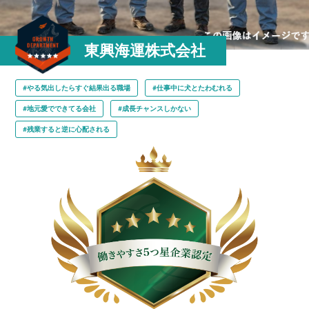
東興海運株式会社
#やる気出したらすぐ結果出る職場
#仕事中に犬とたわむれる
#地元愛でできてる会社
#成長チャンスしかない
#残業すると逆に心配される